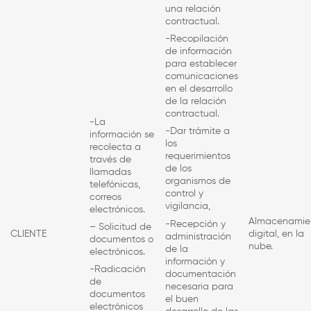
una relación
contractual.
-Recopilación
de información
para establecer
comunicaciones
en el desarrollo
de la relación
contractual.
-La
-Dar trámite a
información se
los
recolecta a
requerimientos
través de
de los
llamadas
organismos de
telefónicas,
control y
correos
vigilancia,
electrónicos.
Almacenamie
-Recepción y
– Solicitud de
CLIENTE
digital, en la
administración
documentos o
nube.
de la
electrónicos.
información y
-Radicación
documentación
de
necesaria para
documentos
el buen
electrónicos