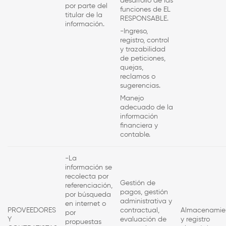
desarrollo de las
por parte del
funciones de
EL
titular de la
RESPONSABLE.
información.
-Ingreso,
registro, control
y trazabilidad
de peticiones,
quejas,
reclamos o
sugerencias.
Manejo
adecuado de la
información
financiera y
contable.
-La
información se
recolecta por
Gestión de
referenciación,
pagos, gestión
por búsqueda
administrativa y
en internet o
PROVEEDORES
contractual,
Almacenamie
por
Y
evaluación de
y registro
propuestas