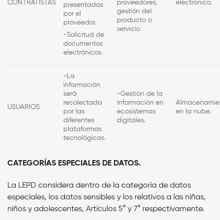
CONTRATISTAS
proveedores,
electrónico.
presentadas
gestión del
por el
producto o
proveedor.
servicio
-Solicitud de
documentos
electrónicos.
-La
información
será
-Gestión de la
recolectada
información en
Almacenamie
USUARIOS
por las
ecosistemas
en la nube.
diferentes
digitales.
plataformas
tecnológicas.
CATEGORÍAS ESPECIALES DE DATOS.
La LEPD considera dentro de la categoría de datos
especiales, los datos sensibles y los relativos a las niñas,
niños y adolescentes, Artículos 5° y 7° respectivamente.